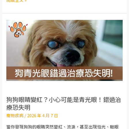
次
狗
看
血
便
別
拖！
一
次
看
懂
出
血
性
狗狗眼睛變紅？小心可能是青光眼！錯過治
腸
療恐失明
炎
寵物疾病
/
2026 年 4 月 7 日
的
症
當你發現狗狗的眼睛突然變紅、流淚，甚至出現怕光、瞇眼