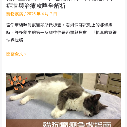
症狀與治療攻略全解析
錯
寵物疾病
/
2026 年 4 月 7 日
過
治
當你帶貓咪到獸醫診所做檢查，看到快篩試劑上的那條線
療
時，許多飼主的第一反應往往是恐懼與焦慮：「牠真的會很
恐
快過世嗎
失
明
貓
閱讀全文 »
白
血
病
（FeLV）
會
傳
染
嗎？
只