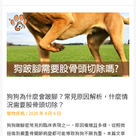
容
易
瘀
青、
流
鼻
血？
可
能
是
血
狗狗為什麼會跛腳？常見原因解析，什麼情
小
況需要股骨頭切除？
板
寵物疾病
/
2026 年 4 月 6 日
低
下
狗狗跛腳是常見的臨床表現之一，原因複雜且多樣，從輕微
的
扭傷到嚴重骨關節病變都可能導致狗狗不願負重。本篇文章