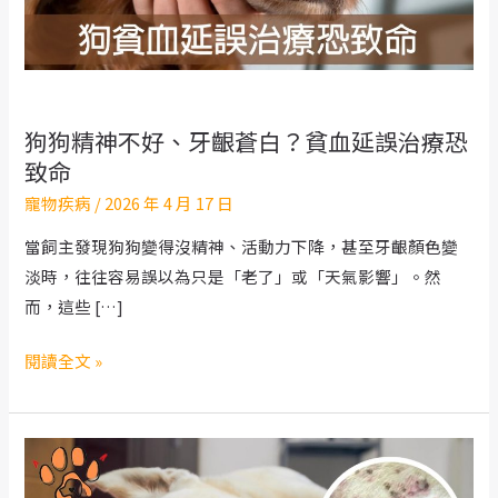
狗狗精神不好、牙齦蒼白？貧血延誤治療恐
致命
寵物疾病
/
2026 年 4 月 17 日
當飼主發現狗狗變得沒精神、活動力下降，甚至牙齦顏色變
淡時，往往容易誤以為只是「老了」或「天氣影響」。然
而，這些 […]
狗
閱讀全文 »
狗
精
神
不