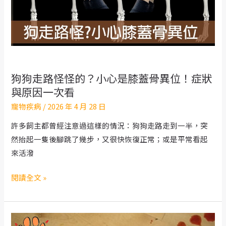
白？
小
心
IMHA
自
狗狗走路怪怪的？小心是膝蓋骨異位！症狀
體
與原因一次看
免
寵物疾病
/
2026 年 4 月 28 日
疫
性
許多飼主都曾經注意過這樣的情況：狗狗走路走到一半，突
溶
然抬起一隻後腳跳了幾步，又很快恢復正常；或是平常看起
血
來活潑
狗
閱讀全文 »
狗
走
路