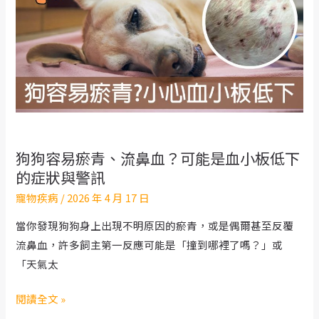
好、
牙
齦
蒼
白？
貧
血
延
狗狗容易瘀青、流鼻血？可能是血小板低下
誤
的症狀與警訊
治
寵物疾病
/
2026 年 4 月 17 日
療
恐
當你發現狗狗身上出現不明原因的瘀青，或是偶爾甚至反覆
致
流鼻血，許多飼主第一反應可能是「撞到哪裡了嗎？」或
命
「天氣太
狗
閱讀全文 »
狗