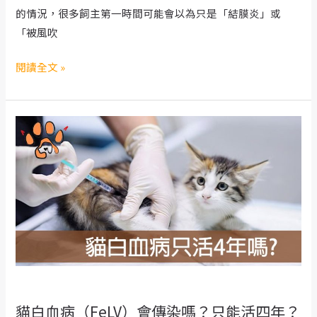
狀、
的情況，很多飼主第一時間可能會以為只是「結膜炎」或
急
「被風吹
救
與
狗
閱讀全文 »
治
狗
療
眼
睛
變
紅？
小
心
可
能
是
青
光
貓白血病（FeLV）會傳染嗎？只能活四年？
眼！