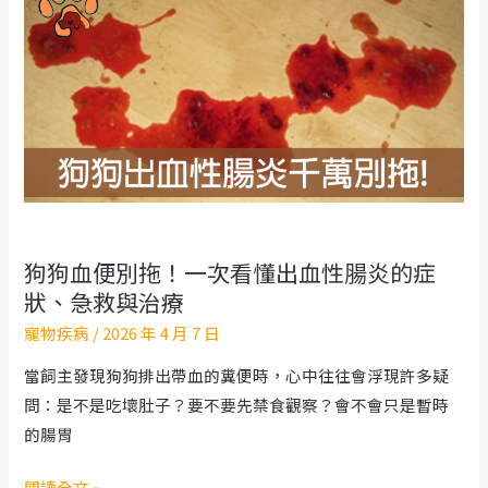
怪
怪
的？
小
心
是
膝
蓋
骨
狗狗血便別拖！一次看懂出血性腸炎的症
異
狀、急救與治療
位！
寵物疾病
/
2026 年 4 月 7 日
症
狀
當飼主發現狗狗排出帶血的糞便時，心中往往會浮現許多疑
與
問：是不是吃壞肚子？要不要先禁食觀察？會不會只是暫時
原
的腸胃
因
一
狗
閱讀全文 »