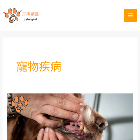
跳
至
Mai
主
要
Men
內
容
寵物疾病