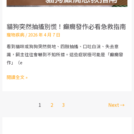
能
活
四
貓狗突然抽搐別慌！癲癇發作必看急救指南
年？
寵物疾病
/
2026 年 4 月 7 日
症
狀
看到貓咪或狗狗突然倒地、四肢抽搐、口吐白沫、失去意
與
識，飼主往往會嚇到不知所措。這些症狀極可能是「癲癇發
治
作」（e
療
攻
貓
閱讀全文 »
略
狗
全
突
解
然
文
1
2
3
Next
→
析
抽
章
搐
分
別
頁
慌！