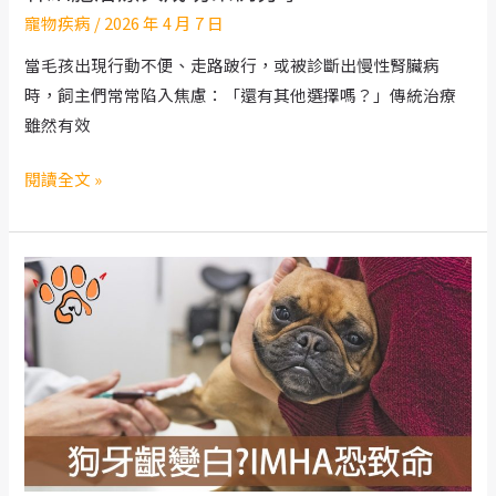
寵物疾病
/
2026 年 4 月 7 日
麼
情
當毛孩出現行動不便、走路跛行，或被診斷出慢性腎臟病
況
時，飼主們常常陷入焦慮：「還有其他選擇嗎？」傳統治療
需
雖然有效
要
股
毛
閱讀全文 »
骨
孩
頭
癱
切
瘓、
除？
關
節
炎、
腎
臟
病
的