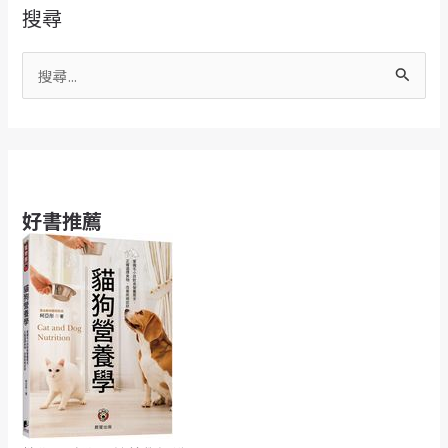
搜尋
癲
癇
搜
發
尋
作
關
必
鍵
看
字
急
:
救
好書推薦
指
南