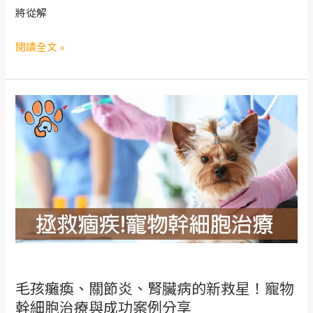
症
將從解
狀
與
狗
閱讀全文 »
警
狗
訊
為
什
麼
會
跛
腳？
常
見
原
因
解
毛孩癱瘓、關節炎、腎臟病的新救星！寵物
析，
幹細胞治療與成功案例分享
什