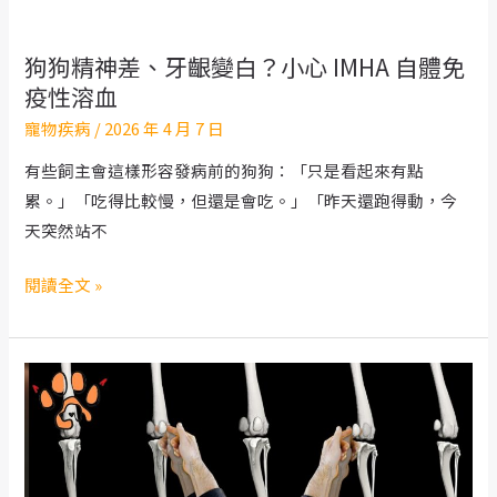
新
救
狗狗精神差、牙齦變白？小心 IMHA 自體免
星！
疫性溶血
寵
寵物疾病
/
2026 年 4 月 7 日
物
幹
有些飼主會這樣形容發病前的狗狗：「只是看起來有點
細
累。」「吃得比較慢，但還是會吃。」「昨天還跑得動，今
胞
天突然站不
治
療
狗
閱讀全文 »
與
狗
成
精
功
神
案
差、
例
牙
分
齦
享
變