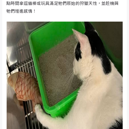
點時間拿逗貓棒或玩具滿足牠們原始的狩獵天性，並趁機與
牠們增進感情！