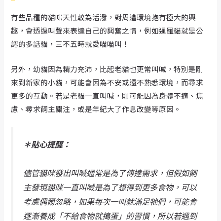
有些品種的貓咪天性較為活潑，對周遭環境抱有極大的興
趣，會透過叫聲來表達自己的興奮之情，例如暹羅貓就是公
認的多話貓，三不五時就愛喵喵叫！
另外，幼貓因為精力充沛，比起老貓也更常叫喊，特別是剛
來到新家的小貓，可能會因為不安或還不熟悉環境，而尋求
更多的互動。若是老貓一直叫喊，則可能因為身體不適、焦
慮、尋求飼主關注，或是年紀大了作息改變等原因。
＊貼心提醒：
儘管貓咪發出叫喊通常是為了傳達需求，但假如飼
主發現貓咪一直叫喊是為了想得到更多食物，可以
考慮偶爾忽略，如果每次一叫就滿足牠們，可能會
逐漸養成「不給食物就搗蛋」的習慣，所以若遇到