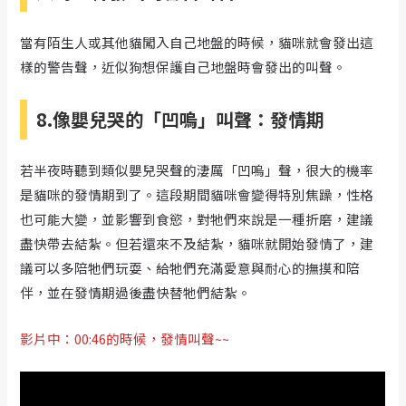
當有陌生人或其他貓闖入自己地盤的時候，貓咪就會發出這
樣的警告聲，近似狗想保護自己地盤時會發出的叫聲。
8.像嬰兒哭的「凹嗚」叫聲：發情期
若半夜時聽到類似嬰兒哭聲的淒厲「凹嗚」聲，很大的機率
是貓咪的發情期到了。這段期間貓咪會變得特別焦躁，性格
也可能大變，並影響到食慾，對牠們來說是一種折磨，建議
盡快帶去結紮。但若還來不及結紮，貓咪就開始發情了，建
議可以多陪牠們玩耍、給牠們充滿愛意與耐心的撫摸和陪
伴，並在發情期過後盡快替牠們結紮。
影片中：00:46的時候，發情叫聲~~