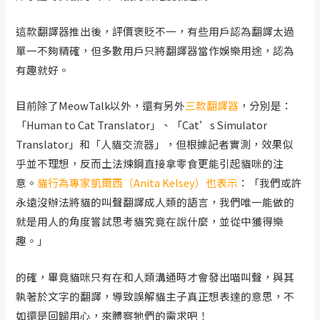
這款翻譯器推出後，評價褒貶不一，有些用戶認為翻譯太過
單一不夠精確，但多數用戶只將翻譯器當作娛樂用途，認為
有趣就好。
目前除了MeowTalk以外，還有另外
三款翻譯器
，分別是：
「Human to Cat Translator」、「Cat’s Simulator
Translator」和「人貓交流器」，但根據記者實測，效果似
乎並不理想，反而土法煉鋼直接拿零食更能引起貓咪的注
意。
貓行為專家凱爾西（Anita Kelsey）也表示
：「我們或許
永遠沒辦法將貓的叫聲翻譯成人類的語言，我們唯一能做的
就是用人的角度嘗試思考貓究竟在說什麼，並從中獲得樂
趣。」
的確，畢竟貓咪只有在和人類溝通時才會發出喵叫聲，與其
執著於文字的翻譯，導致誤解貓主子真正想表達的意思，不
如還是回歸用心，來體察牠們的需求吧！