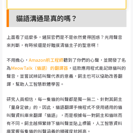
貓語溝通是真的嗎？
上面看了這麼多，鏟屎官們是不是依然覺得困惑？光用聲音
來判斷，有時候還是好難摸清貓主子的聖意啊！
不用擔心，
Amazon前工程師
聽到了你們的心聲，並開發了名
為
MeowTalk（貓語）的翻譯器
，這款應用程式能記錄貓叫的
聲音，並嘗試辨認叫聲代表的意義，飼主也可以協助改善翻
譯，幫助人工智慧軟體學習。
研究人員相信，每一隻貓的叫聲都是獨一無二、針對其飼主
「量身定做」的，因此，貓語翻譯手機程式不使用通用的貓
叫聲資料庫來翻譯「貓語」，而是根據每一對飼主和貓咪而
有不同。飼主越頻繁錄下貓叫聲並貼上標籤，人工智慧資料
庫掌握每隻貓的叫聲涵義的精確度就越高。