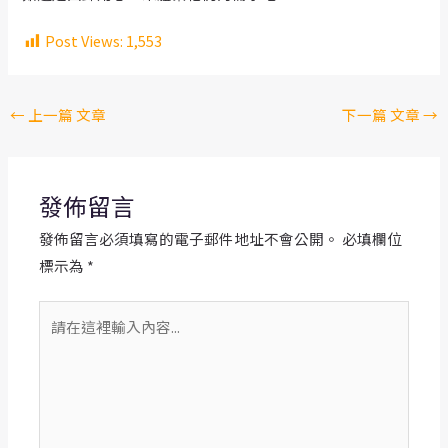
Post Views:
1,553
Post
←
上一篇 文章
下一篇 文章
→
navigation
發佈留言
發佈留言必須填寫的電子郵件地址不會公開。
必填欄位
標示為
*
請
在
這
裡
輸