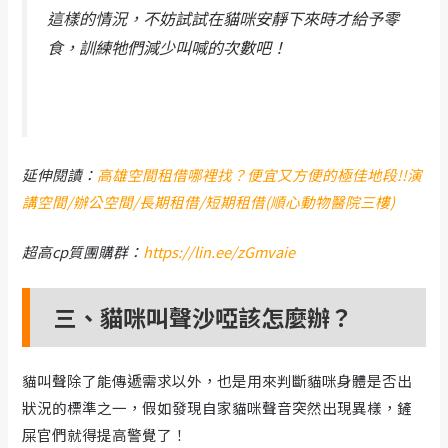
這樣的情況，不妨試試在貓咪安靜下來時才給予零
食，訓練牠們減少叫喊的次數吧！
延伸閱讀：
高雄空間租借哪裡找？便宜又方便的極佳地段!!演
講空間/辦公空間/長期租借/短期租借(順心動物醫院三樓)
超高cp質團購群：
https://lin.ee/zGmvaie
三、貓咪叫聲沙啞該怎麼辦？
貓叫聲除了能傳遞需求以外，也是用來判斷貓咪身體是否出
狀況的標準之一，假如發現自家貓咪聲音突然出現異樣，鏟
屎官們就得提高警覺了！