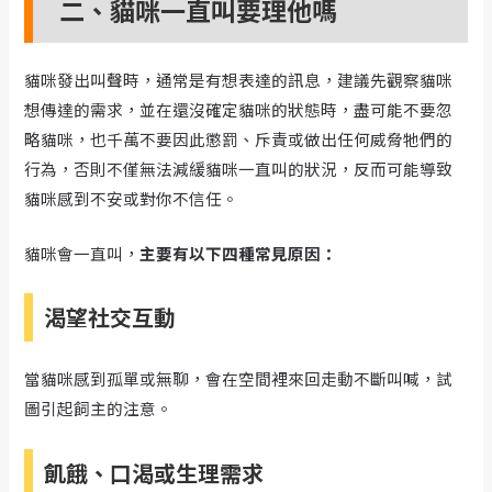
二、貓咪一直叫要理他嗎
貓咪發出叫聲時，通常是有想表達的訊息，建議先觀察貓咪
想傳達的需求，並在還沒確定貓咪的狀態時，盡可能不要忽
略貓咪，也千萬不要因此懲罰、斥責或做出任何威脅牠們的
行為，否則不僅無法減緩貓咪一直叫的狀況，反而可能導致
貓咪感到不安或對你不信任。
貓咪會一直叫，
主要有以下四種常見原因：
渴望社交互動
當貓咪感到孤單或無聊，會在空間裡來回走動不斷叫喊，試
圖引起飼主的注意。
飢餓、口渴或生理需求