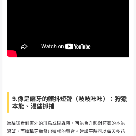
9.像是磨牙的顫抖短聲（吱吱咔咔）：狩獵
本能、渴望抓捕
當貓咪看到窗外的飛鳥或昆蟲時，可能會升起對狩獵的本能
渴望，而撞擊牙齒發出這樣的聲音。建議平時可以每天多花