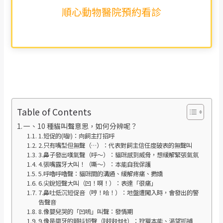
順心動物醫院預約看診
Table of Contents
一、10 種貓叫聲意思，如何分辨呢？
1.短促的(喵!)：向飼主打招呼
2.只有嘴型但無聲（…）：代表對飼主信任度破表的無聲叫
3.鼻子發出嘆氣聲（呼～）：貓咪感到威脅，想緩解緊張氣氛
4.張嘴露牙大叫！（嘶～）：本能自我保護
5.呼嚕呼嚕聲：貓咪間的溝通、緩解疼痛、撒嬌
6.尖銳短聲大叫（凹！啊！）：表達「很痛」
7.鼻吐低沉短促音（哼！哈！）：地盤遭闖入時，會發出的警
告聲音
8.像嬰兒哭的「凹嗚」叫聲：發情期
9.像是磨牙的顫抖短聲（吱吱咔咔）：狩獵本能、渴望抓捕