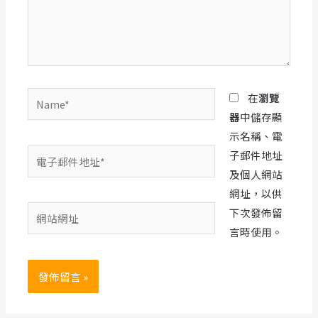
入
內
容...
Name*
在
瀏覽
器
中儲存顯
示名稱、電
電
子郵件地址
子
及個人網站
郵
網址，以供
網
件
下次發佈留
站
地
言時使用。
網
址
址
*