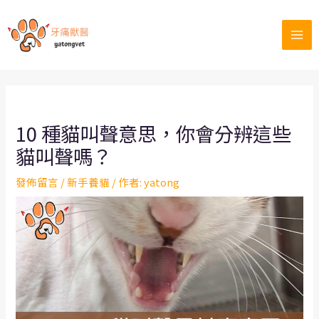
跳
至
Mai
主
要
Men
內
容
10 種貓叫聲意思，你會分辨這些
貓叫聲嗎？
發佈留言
/
新手養貓
/ 作者:
yatong