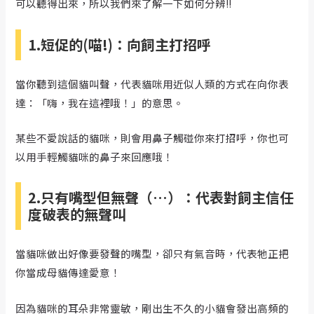
可以聽得出來，所以我們來了解一下如何分辨!!
1.短促的(喵!)：向飼主打招呼
當你聽到這個貓叫聲，代表貓咪用近似人類的方式在向你表
達：「嗨，我在這裡哦！」的意思。
某些不愛說話的貓咪，則會用鼻子觸碰你來打招呼，你也可
以用手輕觸貓咪的鼻子來回應哦！
2.只有嘴型但無聲（…）：代表對飼主信任
度破表的無聲叫
當貓咪做出好像要發聲的嘴型，卻只有氣音時，代表牠正把
你當成母貓傳達愛意！
因為貓咪的耳朵非常靈敏，剛出生不久的小貓會發出高頻的