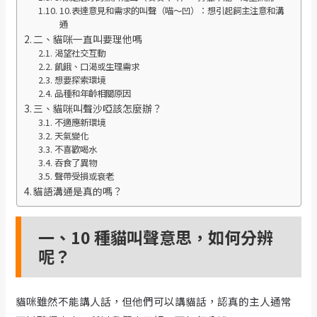
10.表達意見和需求的叫聲（喵～凹）：想引起飼主注意和溝
通
二、貓咪一直叫要理他嗎
渴望社交互動
飢餓、口渴或生理需求
想要探索環境
品種和年齡相關原因
三、貓咪叫聲沙啞該怎麼辦？
不適應新環境
天氣變化
不喜歡喝水
吞食了異物
聲帶受損或衰老
貓語溝通是真的嗎？
一、10 種貓叫聲意思，如何分辨
呢？
貓咪雖然不能講人話，但他們可以講貓話，認真的主人通常