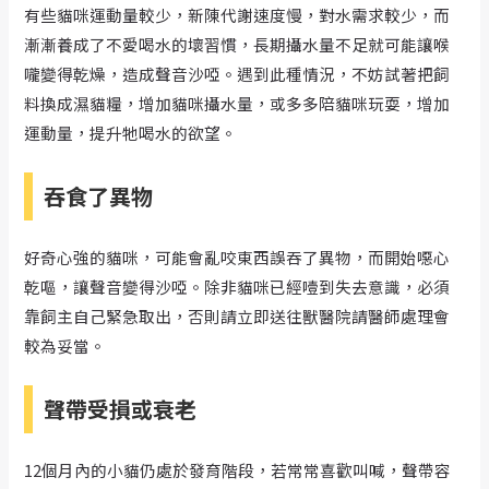
有些貓咪運動量較少，新陳代謝速度慢，對水需求較少，而
漸漸養成了不愛喝水的壞習慣，長期攝水量不足就可能讓喉
嚨變得乾燥，造成聲音沙啞。遇到此種情況，不妨試著把飼
料換成濕貓糧，增加貓咪攝水量，或多多陪貓咪玩耍，增加
運動量，提升牠喝水的欲望。
吞食了異物
好奇心強的貓咪，可能會亂咬東西誤吞了異物，而開始噁心
乾嘔，讓聲音變得沙啞。除非貓咪已經噎到失去意識，必須
靠飼主自己緊急取出，否則請立即送往獸醫院請醫師處理會
較為妥當。
聲帶受損或衰老
12個月內的小貓仍處於發育階段，若常常喜歡叫喊，聲帶容